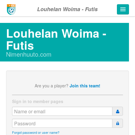
Louhelan Woima - Futis
Louhelan Woima -
Futis
Nimenhuuto.com
Are you a player?
Join this team!
Sign in to member pages
Forgot password or user name?