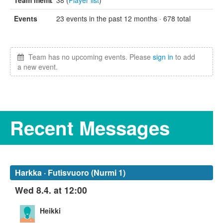
Team members
38 (
Player list
)
Events
23 events in the past 12 months · 678 total
Team has no upcoming events. Please
sign in
to add
a new event.
Recent Messages
Harkka · Futisvuoro (Nurmi 1)
Wed 8.4. at 12:00
Heikki