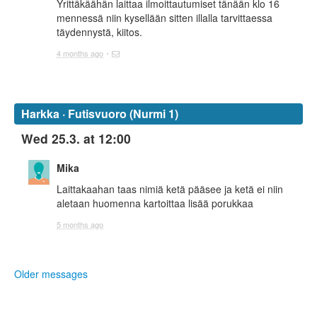
Yrittäkäähän laittaa ilmoittautumiset tänään klo 16
mennessä niin kysellään sitten illalla tarvittaessa
täydennystä, kiitos.
4 months ago
Harkka · Futisvuoro (Nurmi 1)
Wed 25.3. at 12:00
Mika
Laittakaahan taas nimiä ketä pääsee ja ketä ei niin
aletaan huomenna kartoittaa lisää porukkaa
5 months ago
Older messages